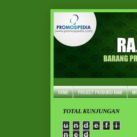
HOME
PROJECT PRODUKSI KAMI
MI
TOTAL KUNJUNGAN
u
n
d
e
f
i
n
e
d