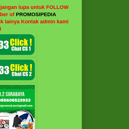
n jangan lupa untuk FOLLOW
er of
PROMOSIPEDIA
rik lainya Kontak admin kami
i