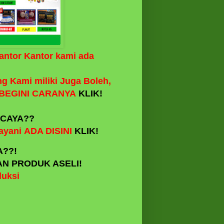
antor Kantor kami ada
g Kami miliki Juga Boleh,
i BEGINI CARANYA
KLIK!
RCAYA??
ayani ADA DISINI
KLIK!
A??!
N PRODUK ASELI!
duksi