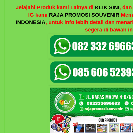
Jelajahi Produk kami Lainya di
KLIK SINI
, da
IG kami
RAJA PROMOSI SOUVENIR
Memb
INDONESIA
, untuk info lebih detail dan mena
segera di bawah in