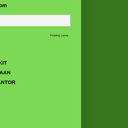
com
Posting Lama
KIT
HAAN
ANTOR